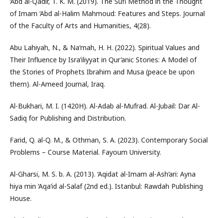
‘Abd al-Qadir, T. K. M. (2019). The Sufi Method in the Thought
of Imam ‘Abd al-Halim Mahmoud: Features and Steps. Journal
of the Faculty of Arts and Humanities, 4(28).
Abu Lahiyah, N., & Na‘mah, H. H. (2022). Spiritual Values and
Their Influence by Isra’iliyyat in Qur’anic Stories: A Model of
the Stories of Prophets Ibrahim and Musa (peace be upon
them). Al-Ameed Journal, Iraq.
Al-Bukhari, M. I. (1420H). Al-Adab al-Mufrad. Al-Jubail: Dar Al-
Sadiq for Publishing and Distribution.
Farid, Q. al-Q. M., & Othman, S. A. (2023). Contemporary Social
Problems – Course Material. Fayoum University.
Al-Gharsi, M. S. b. A. (2013). ‘Aqidat al-Imam al-Ash‘ari: Ayna
hiya min ‘Aqa’id al-Salaf (2nd ed.). Istanbul: Rawdah Publishing
House.