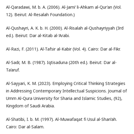
Al-Qaradawi, M. b. A. (2006). Al-Jami‘ li-Ahkam al-Qur’an (Vol.
12). Beirut: Al-Resalah Foundation.)
Al-Qushayri, A. K. b. H. (2000). Al-Risalah al-Qushayriyyah (3rd
ed.). Beirut: Dar al-Kitab al-‘Arabi.
Al-Razi, F. (2011). Al-Tafsir al-Kabir (Vol. 4). Cairo: Dar al-Fikr.
Al-Sadr, M. B. (1987). Iqtisaduna (20th ed.). Beirut: Dar al-
Ta‘aruf.
Al-Sayyari, K. M. (2023). Employing Critical Thinking Strategies
in Addressing Contemporary Intellectual Suspicions. Journal of
Umm Al-Qura University for Sharia and Islamic Studies, (92),
Kingdom of Saudi Arabia.
Al-Shatibi, I. b. M. (1997). Al-Muwafaqat fi Usul al-Shari‘ah.
Cairo: Dar al-Salam.