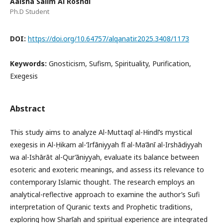
Aaisha Salim Al Roshdi
Ph.D Student
DOI:
https://doi.org/10.64757/alqanatir.2025.3408/1173
Keywords:
Gnosticism, Sufism, Spirituality, Purification,
Exegesis
Abstract
This study aims to analyze Al-Muttaqī al-Hindī’s mystical
exegesis in Al-Ḥikam al-‘Irfāniyyah fī al-Ma‘ānī al-Irshādiyyah
wa al-Ishārāt al-Qur’āniyyah, evaluate its balance between
esoteric and exoteric meanings, and assess its relevance to
contemporary Islamic thought. The research employs an
analytical-reflective approach to examine the author’s Sufi
interpretation of Quranic texts and Prophetic traditions,
exploring how Sharīah and spiritual experience are integrated