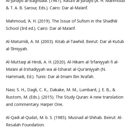
Al-Junayd al-Baghdadi. (1967). Rasa’il al-Junayd (A. H. Mahmoud
& T. A. B. Sarour, Eds.). Cairo: Dar al-Ma‘arif.
Mahmoud, ‘A. H. (2019). The Issue of Sufism in the Shadhili
School (3rd ed.). Cairo: Dar al-Ma‘arif.
Al-Maturridi, A. M. (2003). Kitab al-Tawhid. Beirut: Dar al-Kutub
al-‘Ilmiyyah.
Al-Muttaqi al-Hindi, A. H. (2020). Al-Hikam al-‘Irfaniyyah fi al-
Ma‘ani al-Irshadiyyah wa al-Isharat al-Qur’aniyyah (N.
Hammadi, Ed.). Tunis: Dar al-Imam Ibn ‘Arafah.
Nasr, S. H., Dagli, C. K., Dakake, M. M., Lumbard, J. E. B., &
Rustom, M. (Eds.). (2015). The Study Quran: A new translation
and commentary. Harper One.
Al-Qadi al-Quda‘i, M. b. S. (1985). Musnad al-Shihab. Beirut: Al-
Resalah Foundation.