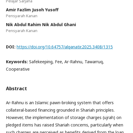
Pelajar Sarjana
Amir Fazlim Jusoh Yusoff
Pensyarah Kanan
Nik Abdul Rahim Nik Abdul Ghani
Pensyarah Kanan
DOI:
https://doi.org/10.64757/alqanatir.2025.3408/1315
Keywords:
Safekeeping, Fee, Ar-Rahnu, Tawarruq,
Cooperative
Abstract
Ar-Rahnu is an Islamic pawn-broking system that offers
collateral-based financing grounded in Shariah principles.
However, the implementation of storage charges (ujrah) on
pledged items has raised Shariah concerns, particularly when
such charges are perceived as benefits derived from the loan