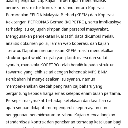
dalam pengiraan caj. Kajian ini bertujuan menganalisis
perbezaan struktur kontrak ar-rahnu antara Koperasi
Permodalan FELDA Malaysia Berhad (KPFM) dan Koperasi
Kakitangan PETRONAS Berhad (KOPETRO), serta implikasinya
terhadap isu caj upah simpan dan persepsi masyarakat.
Menggunakan pendekatan kualitatif, data dikumpul melalui
analisis dokumen polisi, laman web koperasi, dan kajian
literatur. Dapatan menunjukkan KPFM masih mengekalkan
struktur qard-wadi’ah-ujrah yang kontroversi dari sudut
syariah, manakala KOPETRO telah beralih kepada struktur
tawarruq yang lebih selari dengan kehendak MPS BNM.
Perubahan ini menyelesaikan isu syariah, namun
memperkenalkan kaedah pengiraan caj baharu yang
bergantung kepada harga emas selepas enam bulan pertama.
Persepsi masyarakat terhadap ketelusan dan keadilan caj
upah simpan didapati mempengaruhi kepercayaan dan
penggunaan perkhidmatan ar-rahnu. Kajian mencadangkan
standardisasi kontrak dan penekanan terhadap ketelusan bagi