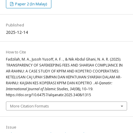
Paper 2 (In Malay)
Published
2025-12-14
How to Cite
Fadzilah, M. A., Jusoh Yusoff, A. F. ., & Nik Abdul Ghani, N. A. R. (2025).
TRANSPARENCY OF SAFEKEEPING FEES AND SHARIAH COMPLIANCE IN
AR-RAHNU: A CASE STUDY OF KPFM AND KOPETRO COOPERATIVES:
KETELUSAN CAJ UPAH SIMPAN DAN KEPATUHAN SYARIAH DALAM AR-
RAHNU: KAJIAN KES KOPERASI KPFM DAN KOPETRO .
Al-Qanatir:
International Journal of Islamic Studies
,
34
(08), 10–19.
https://doi.org/10.64757/alqanatir.2025.3408/1315
More Citation Formats
Issue